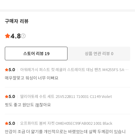
구매자 리뷰
4.8
스토어 리뷰
19
상품 연관 리뷰
0
더보기
5.0
아워레가시 퍼스트 컷 레귤러 스트레이트 데님 팬츠 M4255FS SAND TINT Blue
매우잘맞고 워싱이 너무 이뻐요
5.0
딸리아토레 수트 세트 2SVS22B11 710031 C1149 Violet
핏도 좋고 원단도 괞찮아요
5.0
오프화이트 봄버 자켓 OMEH05EC99FAB002 1001 Black
안감이 조금 더 얇기를 개인적으로는 바랬었는데 살짝 두께감이 있습니