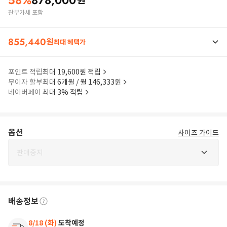
58
%
878,000
원
관부가세 포함
855,440
원
최대 혜택가
포인트 적립
최대 19,600원 적립
무이자 할부
최대 6개월 / 월 146,333원
네이버페이
최대 3% 적립
옵션
사이즈 가이드
판매중지
배송정보
8/18 (화)
도착예정