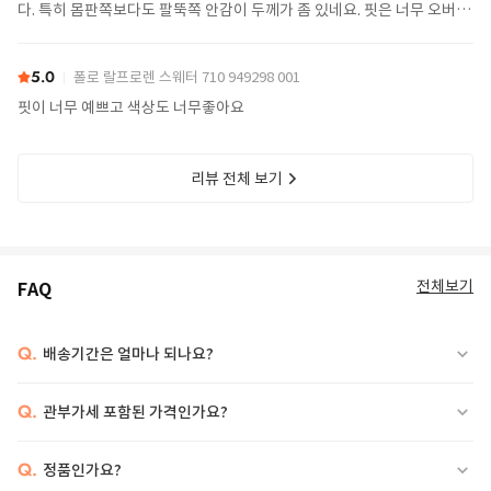
다. 특히 몸판쪽보다도 팔뚝쪽 안감이 두께가 좀 있네요. 핏은 너무 오버핏
도 아니고 슬림핏도 아닌 살짝 루즈핏으로 스트릿웨어 스타일링에는 찰떡
입니다. 더위 많이 타는 체질이긴해서 이너를 반팔이나 많이 얇은 셔츠 걸
쳐도 5월, 9월에 입기에는 좀 덥지 않을까 싶습니다 ㅠㅠ 반대로 이너를
5.0
폴로 랄프로렌 스웨터 710 949298 001
두께가 좀 있는 후디로 한다면 겨울에도 입을만 하지 않을까 합니다. 그래
핏이 너무 예쁘고 색상도 너무좋아요
도 전체적으로 만족합니다^^ 배송도 빠른편이구요.
리뷰 전체 보기
전체보기
FAQ
Q.
배송기간은 얼마나 되나요?
Q.
관부가세 포함된 가격인가요?
Q.
정품인가요?