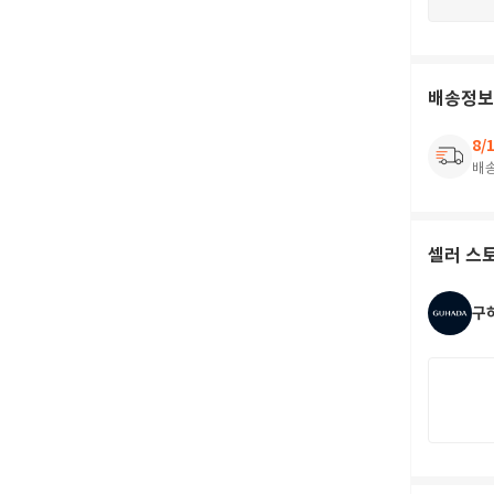
배송정보
8/
배
셀러 스
구