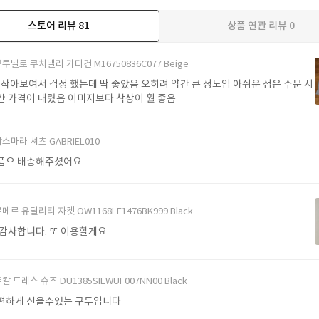
스토어 리뷰
81
상품 연관 리뷰
0
더보기
루넬로 쿠치넬리 가디건 M16750836C077 Beige
 작아보여서 걱정 했는데 딱 좋았음 오히려 약간 큰 정도임 아쉬운 점은 주문 시
간 가격이 내렸음 이미지보다 착상이 훨 좋음
스마라 셔츠 GABRIEL010
품으 배송해주셨어요
메르 유틸리티 자켓 OW1168LF1476BK999 Black
 감사합니다. 또 이용할게요
칼 드레스 슈즈 DU1385SIEWUF007NN00 Black
편하게 신을수있는 구두입니다