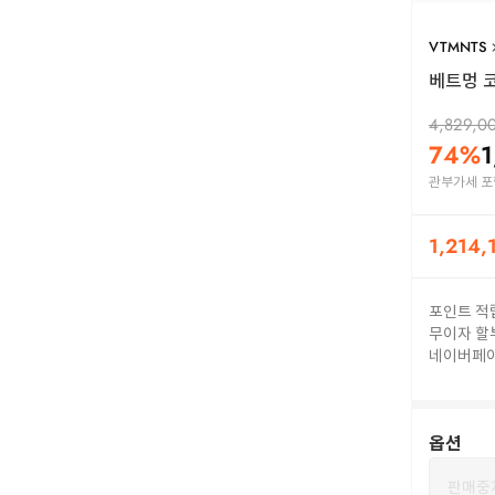
VTMNTS
베트멍 코
4,829,0
74
%
1
관부가세 포
1,214,
포인트 적
무이자 할
네이버페
옵션
판매중