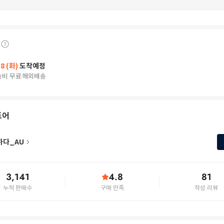
18 (화)
도착예정
송비 무료
해외배송
토어
하다_AU
3,141
4.8
81
누적 판매수
구매 만족
작성 리뷰