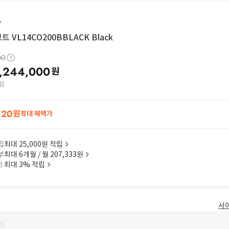
트 VL14CO200BBLACK Black
00
,244,000
원
함
120
원
최대 혜택가
립
최대 25,000원 적립
부
최대 6개월 / 월 207,333원
이
최대 3% 적립
사
지