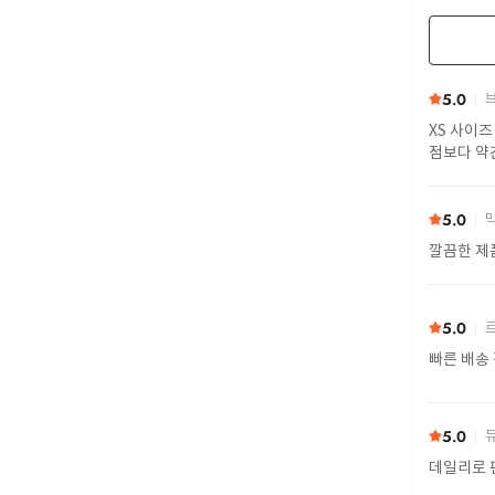
5.0
브
XS 사이즈
점보다 약
5.0
막
깔끔한 제
5.0
르
빠른 배송
5.0
듀
데일리로 