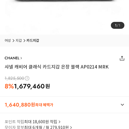
1
/
1
품절 임박
상품입니다
여성
지갑
카드지갑
CHANEL
샤넬 캐비어 클래식 카드지갑 은장 블랙 AP0214 MRK
1,825,500
8
%
1,679,460
원
1,640,880
원
최대 혜택가
포인트 적립
최대 18,600원 적립
무이자 할부
최대 6개월 / 월 279,910원