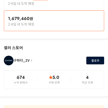
2-6일 내 도착 예정
1,679,460
원
2-6일 내 도착 예정
셀러 스토어
구하다_ZV
팔로우
674
5.0
4
누적 판매수
구매 만족
작성 리뷰