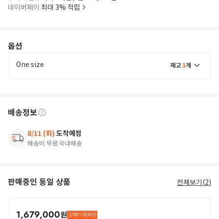
네이버페이
최대 3% 적립
옵션
One size
재고
1
개
배송정보
8/11 (화)
도착예정
배송비 무료
국내배송
판매중인 동일 상품
전체보기(
2
)
1,679,000
원
구하다 최저가