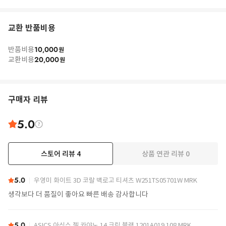
교환 반품비용
10,000
반품비용
원
20,000
교환비용
원
구매자 리뷰
5.0
스토어 리뷰
4
상품 연관 리뷰
0
5.0
우영미 화이트 3D 코랄 백로고 티셔츠 W251TS05701W MRK
생각보다 더 품질이 좋아요 빠른 배송 감사합니다
5.0
ASICS 아식스 젤 카야노 14 크림 블랙 1201A019 108 MRK