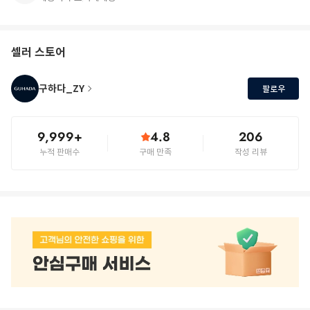
셀러 스토어
구하다_ZY
팔로우
9,999+
4.8
206
누적 판매수
구매 만족
작성 리뷰