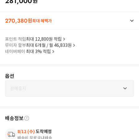
281,000
원
270,380
원
최대 혜택가
포인트 적립
최대 12,800원 적립
무이자 할부
최대 6개월 / 월 46,833원
네이버페이
최대 3% 적립
옵션
판매중지
배송정보
8/12 (수)
도착예정
배송비 무료
국내배송