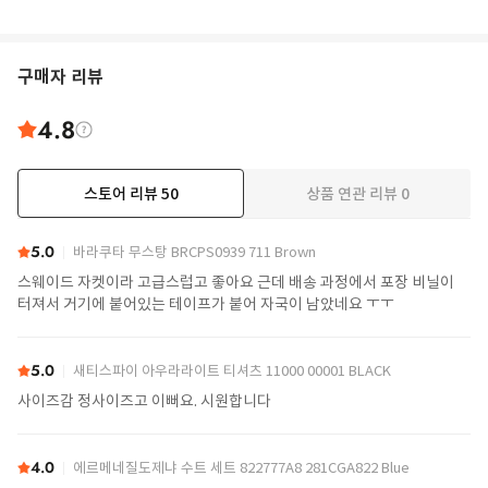
구매자 리뷰
4.8
스토어 리뷰
50
상품 연관 리뷰
0
더보기
5.0
바라쿠타 무스탕 BRCPS0939 711 Brown
스웨이드 자켓이라 고급스럽고 좋아요 근데 배송 과정에서 포장 비닐이
터져서 거기에 붙어있는 테이프가 붙어 자국이 남았네요 ㅜㅜ
5.0
새티스파이 아우라라이트 티셔츠 11000 00001 BLACK
사이즈감 정사이즈고 이뻐요. 시원합니다
4.0
에르메네질도제냐 수트 세트 822777A8 281CGA822 Blue