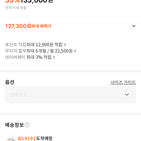
55
%
135,000
원
관부가세 포함
127,300
원
최대 혜택가
포인트 적립
최대 12,900원 적립
무이자 할부
최대 6개월 / 월 22,500원
네이버페이
최대 3% 적립
옵션
사이즈 가이드
판매중지
배송정보
8/19 (수)
도착예정