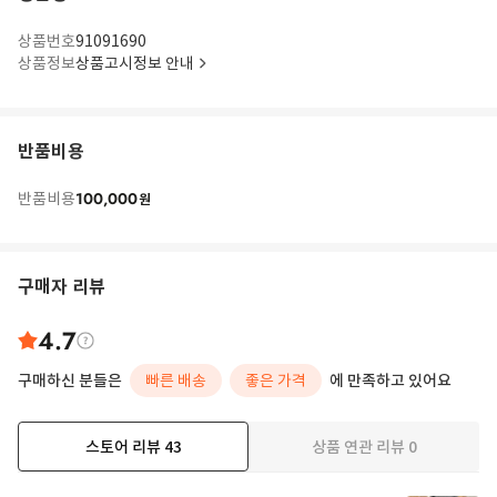
상품번호
91091690
상품정보
상품고시정보 안내
반품비용
100,000
반품비용
원
구매자 리뷰
4.7
구매하신 분들은
빠른 배송
좋은 가격
에 만족하고 있어요
스토어 리뷰
43
상품 연관 리뷰
0
더보기