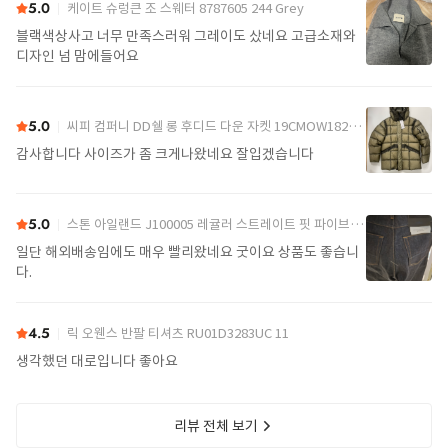
5.0
케이트 슈렁큰 조 스웨터 8787605 244 Grey
블랙색상사고 너무 만족스러워 그레이도 샀네요 고급소재와
디자인 넘 맘에들어요
5.0
씨피 컴퍼니 DD쉘 롱 후디드 다운 자켓 19CMOW182A110416A 356 Green
감사합니다 사이즈가 좀 크게나왔네요 잘입겠습니다
5.0
스톤 아일랜드 J100005 레귤러 스트레이트 핏 파이브 포켓 진 K2S15J100005S00J8 VJ200 Blue
일단 해외배송임에도 매우 빨리왔네요 굿이요 상품도 좋습니
다.
4.5
릭 오웬스 반팔 티셔츠 RU01D3283UC 11
생각했던 대로입니다 좋아요
리뷰 전체 보기