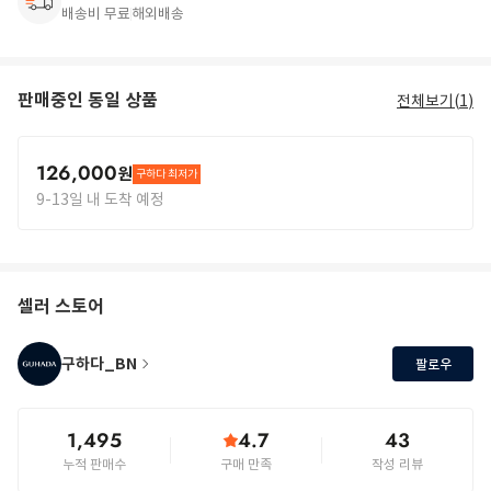
배송비 무료
해외배송
판매중인 동일 상품
전체보기(
1
)
126,000
원
구하다 최저가
9-13일 내 도착 예정
셀러 스토어
구하다_BN
팔로우
1,495
4.7
43
누적 판매수
구매 만족
작성 리뷰