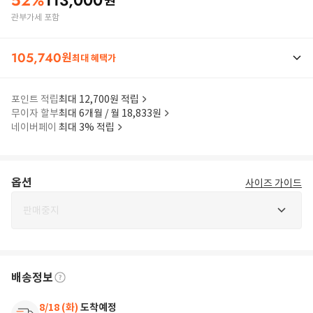
52
%
113,000
원
관부가세 포함
105,740
원
최대 혜택가
포인트 적립
최대 12,700원 적립
무이자 할부
최대 6개월 / 월 18,833원
네이버페이
최대 3% 적립
옵션
사이즈 가이드
판매중지
배송정보
8/18 (화)
도착예정